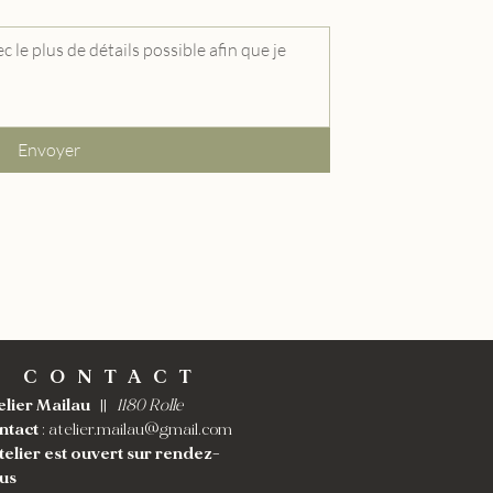
Envoyer
CONTACT
elier Mailau
||
1180 Rolle
ntact
:
atelier.mailau@gmail.com
atelier est ouvert sur rendez-
us