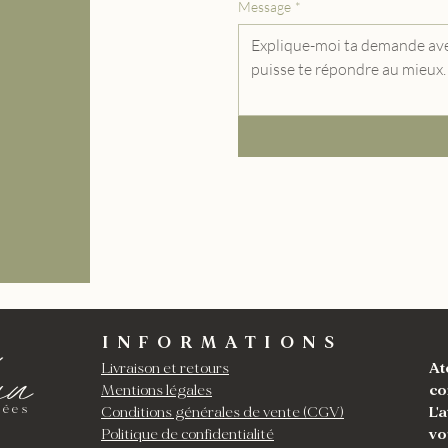
Message
*
au
INFORMATIONS
Livraison et retours
At
Mentions légales
co
mées
Conditions générales de vente (CGV)
L'
Politique de confidentialité
vo