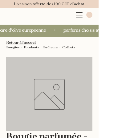
Livraison offerte dès 100 CHF d'achat
cire d’olive européenne       ・       parfums choisis avec soin       ・       fab
Retour à l'accueil
Bougies
∙
Fondants
∙
Brûleurs
∙
Coffrets
Bougie parfumée -