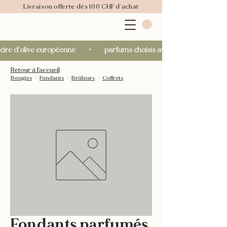
Livraison offerte dès 100 CHF d'achat
cire d’olive européenne       ・       parfums choisis avec soin       ・       fab
Retour à l'accueil
Bougies
∙
Fondants
∙
Brûleurs
∙
Coffrets
Fondants parfumés