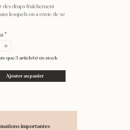
r des draps fraîchement
dans lesquels on a envie de se
té
*
este que 3 article(s) en stock
Ajouter au panier
ormations importantes