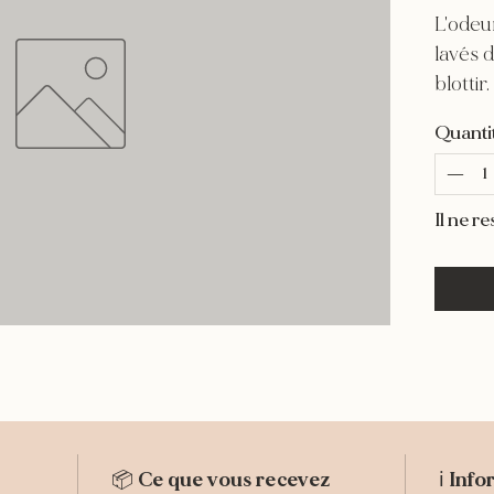
L'odeu
lavés 
blottir.
Quanti
Il ne r
📦 Ce que vous recevez
ℹ️ Inf