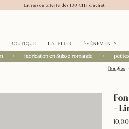
Livraison offerte dès 100 CHF d'achat
BOUTIQUE
L'ATELIER
ÉVÉNEMENTS
     ・       fabrication en Suisse romande       ・       petites s
Bougies
Fon
- L
10,0