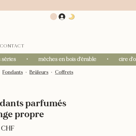
CONTACT
éries       ・       mèches en bois d’érable       ・       
∙
Fondants
∙
Brûleurs
∙
Coffrets
dants parfumés
inge propre
Prix
0 CHF