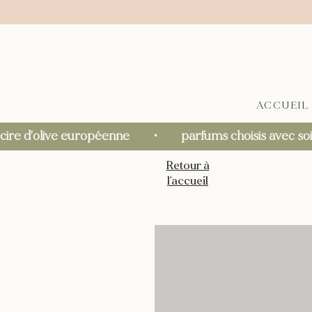
ACCUEIL
cire d’olive européenne       ・       parfums choisis avec soin  
Retour à
l'accueil